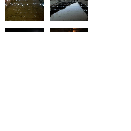
태그:
installation
commission work
site-specific work
© 2026
Sunmin Park