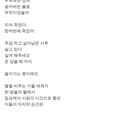
무뚝뚝한 상처ﾠ
숨어버린 울음  
무엇이었을까
치여 죽었다ﾠ
한꺼번에 죽었어
주검 먹고 살아남은 사투
살고 있다
살게 해주세요
문 닫을 때 까지
돌아가는 중이에요
별을 비추는 거울 세계가ﾠ
한 방울의 물에서ﾠ
짐승에서 사람의 시간으로 쫒던ﾠ
이들의 마지막 순간은...