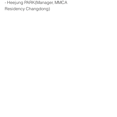
- Heejung PARK(Manager, MMCA 
Residency Changdong)
태그:
photography
drawing
video
© 2026
Sunmin Park